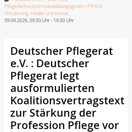
Pflegefachassistenzausbildungsgesetz (PfFAG) -
Umsetzung, Inhalte und Konse...
09.09.2026
,
09:00 Uhr
-
16:00 Uhr
Deutscher Pflegerat
e.V. : Deutscher
Pflegerat legt
ausformulierten
Koalitionsvertragstext
zur Stärkung der
Profession Pflege vor