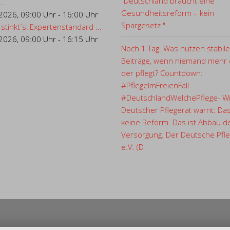
"Deutschland braucht eine
..
Gesundheitsreform – kein
.2026
,
09:00 Uhr
-
16:00 Uhr
Spargesetz."
 stinkt´s! Expertenstandard ...
.2026
,
09:00 Uhr
-
16:15 Uhr
Noch 1 Tag. Was nutzen stabile
Beiträge, wenn niemand mehr d
der pflegt? Countdown:
#PflegeImFreienFall
#DeutschlandWelchePflege- Wi
Deutscher Pflegerat warnt: Das
keine Reform. Das ist Abbau d
Versorgung. Der Deutsche Pfle
e.V. (D