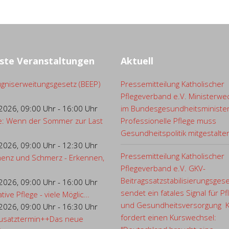
ste Veranstaltungen
Aktuell
gniserweitungsgesetz (BEEP)
Pressemitteilung Katholischer
Pflegeverband e.V. Ministerwe
.2026
,
09:00 Uhr
-
16:00 Uhr
im Bundesgesundheitsministe
e: Wenn der Sommer zur Last
Professionelle Pflege muss
Gesundheitspolitik mitgestalte
.2026
,
09:00 Uhr
-
12:30 Uhr
Pressemitteilung Katholischer
enz und Schmerz - Erkennen,
Pflegeverband e.V. GKV-
Beitragssatzstabilisierungsges
.2026
,
09:00 Uhr
-
16:00 Uhr
sendet ein fatales Signal für Pf
ative Pflege - viele Möglic...
und Gesundheitsversorgung 
.2026
,
09:00 Uhr
-
16:30 Uhr
fordert einen Kurswechsel:
usatztermin++Das neue