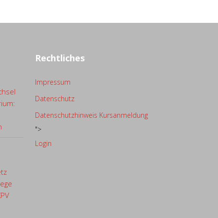
Rechtliches
Impressum
chsel
Datenschutz
rium:
Datenschutzhinweis Kursanmeldung
n
">
Login
etz
lege
KPV