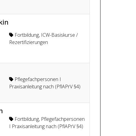
kin
Fortbildung
,
ICW-Basiskurse /
Rezertifizierungen
Pflegefachpersonen I
Praxisanleitung nach (PflAPrV §4)
m
Fortbildung
,
Pflegefachpersonen
I Praxisanleitung nach (PflAPrV §4)