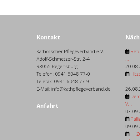
Kontakt
Näch
Katholischer Pflegeverband e.V.
Befu
Adolf-Schmetzer-Str. 2-4
...
93055 Regensburg
20.08
Telefon: 0941 6048 77-0
Hitz
Telefax: 0941 6048 77-9
...
E-Mail: info@kathpflegeverband.de
26.08
Dem
V...
Anfahrt
03.09
Palli
09.09
++Z