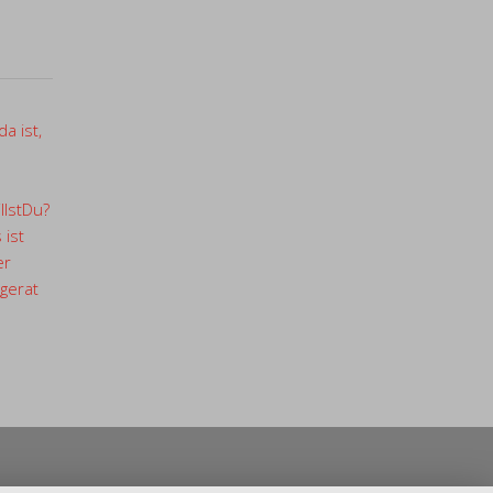
a ist,
llstDu?
 ist
er
gerat