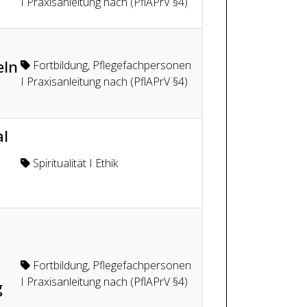
I Praxisanleitung nach (PflAPrV §4)
eln
Fortbildung
,
Pflegefachpersonen
I Praxisanleitung nach (PflAPrV §4)
al
Spiritualität I Ethik
Fortbildung
,
Pflegefachpersonen
I Praxisanleitung nach (PflAPrV §4)
g