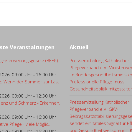
ste Veranstaltungen
Aktuell
gniserweitungsgesetz (BEEP)
Pressemitteilung Katholischer
Pflegeverband e.V. Ministerwe
.2026
,
09:00 Uhr
-
16:00 Uhr
im Bundesgesundheitsministe
e: Wenn der Sommer zur Last
Professionelle Pflege muss
Gesundheitspolitik mitgestalte
.2026
,
09:00 Uhr
-
12:30 Uhr
Pressemitteilung Katholischer
enz und Schmerz - Erkennen,
Pflegeverband e.V. GKV-
Beitragssatzstabilisierungsges
.2026
,
09:00 Uhr
-
16:00 Uhr
sendet ein fatales Signal für Pf
ative Pflege - viele Möglic...
und Gesundheitsversorgung 
.2026
,
09:00 Uhr
-
16:30 Uhr