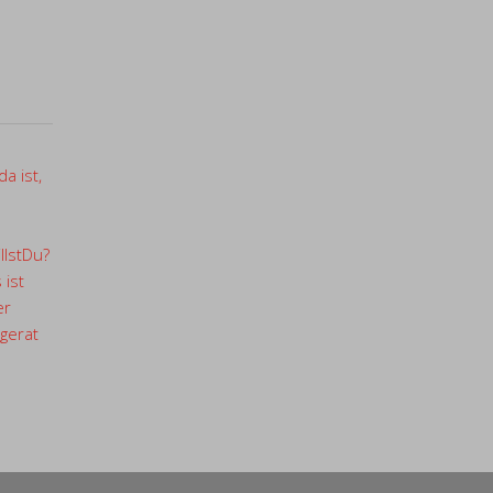
a ist,
llstDu?
 ist
er
gerat