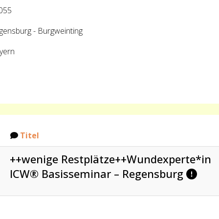
055
gensburg - Burgweinting
yern
Titel
++wenige Restplätze++Wundexperte*in
ICW® Basisseminar – Regensburg