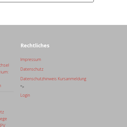
Rechtliches
Impressum
chsel
Datenschutz
rium:
Datenschutzhinweis Kursanmeldung
n
">
Login
etz
lege
KPV