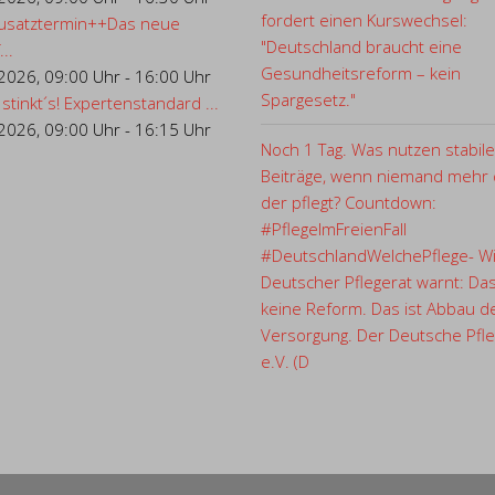
fordert einen Kurswechsel:
usatztermin++Das neue
"Deutschland braucht eine
..
Gesundheitsreform – kein
.2026
,
09:00 Uhr
-
16:00 Uhr
Spargesetz."
 stinkt´s! Expertenstandard ...
.2026
,
09:00 Uhr
-
16:15 Uhr
Noch 1 Tag. Was nutzen stabile
Beiträge, wenn niemand mehr d
der pflegt? Countdown:
#PflegeImFreienFall
#DeutschlandWelchePflege- Wi
Deutscher Pflegerat warnt: Das
keine Reform. Das ist Abbau d
Versorgung. Der Deutsche Pfle
e.V. (D