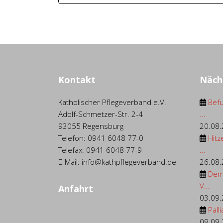
Kontakt
Näch
Katholischer Pflegeverband e.V.
Befu
Adolf-Schmetzer-Str. 2-4
...
93055 Regensburg
20.08
Telefon: 0941 6048 77-0
Hitz
Telefax: 0941 6048 77-9
...
E-Mail: info@kathpflegeverband.de
26.08
Dem
V...
Anfahrt
03.09
Palli
09.09