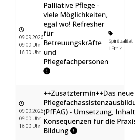
Palliative Pflege -
viele Möglichkeiten,
egal wo! Refresher
für
09.09.2026
Spiritualität
Betreuungskräfte
09:00 Uhr -
I Ethik
und
16:30 Uhr
Pflegefachpersonen
++Zusatztermin++Das neue
Pflegefachassistenzausbildu
(PfFAG) - Umsetzung, Inhalte
09.09.2026
09:00 Uhr -
Konsequenzen für die Praxis
16:00 Uhr
Bildung