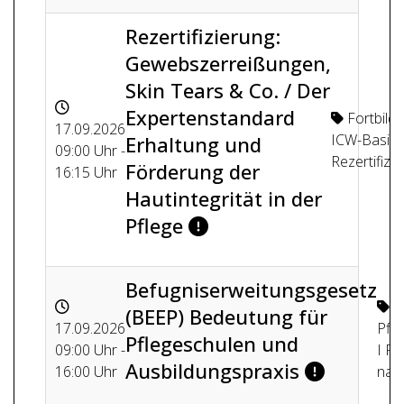
Rezertifizierung:
Gewebszerreißungen,
Skin Tears & Co. / Der
Expertenstandard
Fortbild
17.09.2026
ICW-Basisk
Erhaltung und
09:00 Uhr -
Rezertifizi
Förderung der
16:15 Uhr
Hautintegrität in der
Pflege
Befugniserweitungsgesetz
(BEEP) Bedeutung für
17.09.2026
Pfl
Pflegeschulen und
09:00 Uhr -
I Pr
Ausbildungspraxis
16:00 Uhr
nach