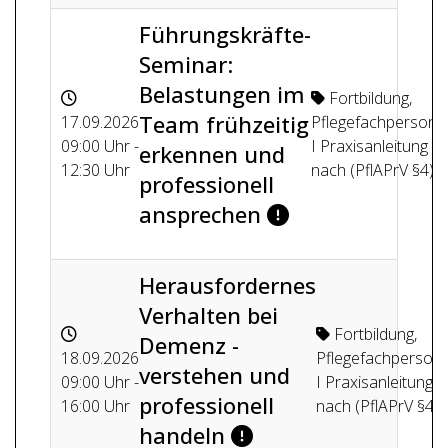
Führungskräfte-
Seminar:
Belastungen im
Fortbildung
,
Team frühzeitig
17.09.2026
Pflegefachpersone
09:00 Uhr -
I Praxisanleitung
erkennen und
12:30 Uhr
nach (PflAPrV §4)
professionell
ansprechen
Herausfordernes
Verhalten bei
Fortbildung
,
Demenz -
18.09.2026
Pflegefachperson
verstehen und
09:00 Uhr -
I Praxisanleitung
professionell
16:00 Uhr
nach (PflAPrV §4)
handeln