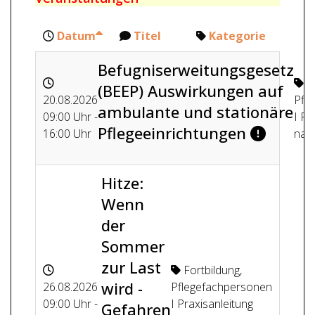
Datum
Titel
Kategorie
Befugniserweitungsgesetz
F
(BEEP) Auswirkungen auf
20.08.2026
Pfl
ambulante und stationäre
09:00 Uhr -
I Pr
Pflegeeinrichtungen
16:00 Uhr
nach
Hitze:
Wenn
der
Sommer
zur Last
Fortbildung
,
wird -
26.08.2026
Pflegefachpersonen
09:00 Uhr -
I Praxisanleitung
Gefahren