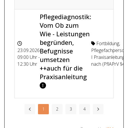
Pflegediagnostik:
Vom Ob zum
Wie - Leistungen
begründen,
Fortbildung
,
Befugnisse
23.09.2026
Pflegefachperson
09:00 Uhr -
I Praxisanleitung
umsetzen
12:30 Uhr
nach (PflAPrV §4)
++auch für die
Praxisanleitung
1
2
3
4