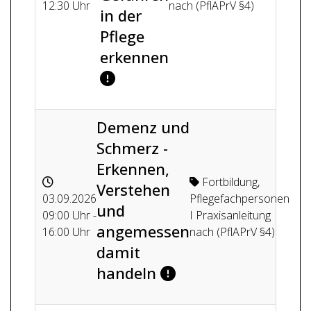
12:30 Uhr
nach (PflAPrV §4)
in der
Pflege
erkennen
Demenz und
Schmerz -
Erkennen,
Fortbildung
,
Verstehen
03.09.2026
Pflegefachpersonen
und
09:00 Uhr -
I Praxisanleitung
angemessen
16:00 Uhr
nach (PflAPrV §4)
damit
handeln