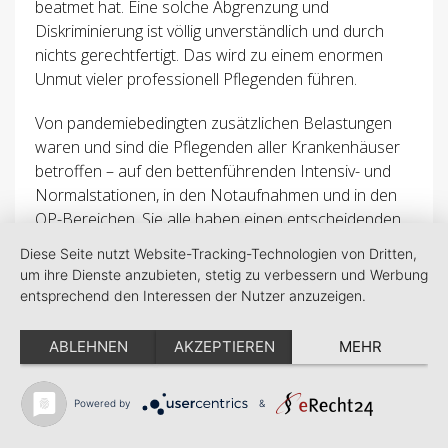
beatmet hat. Eine solche Abgrenzung und
Diskriminierung ist völlig unverständlich und durch
nichts gerechtfertigt. Das wird zu einem enormen
Unmut vieler professionell Pflegenden führen.
Von pandemiebedingten zusätzlichen Belastungen
waren und sind die Pflegenden aller Krankenhäuser
betroffen – auf den bettenführenden Intensiv- und
Normalstationen, in den Notaufnahmen und in den
OP-Bereichen. Sie alle haben einen entscheidenden
Beitrag zur Bewältigung des pflegebezogenen Alltags
Diese Seite nutzt Website-Tracking-Technologien von Dritten,
unter Corona-Bedingungen geleistet und müssen
um ihre Dienste anzubieten, stetig zu verbessern und Werbung
einen Bonus erhalten. Auch muss der Bonus für
entsprechend den Interessen der Nutzer anzuzeigen.
Leiharbeitnehmer*innen, wie die der gestellten
Mitglieder der DRK-/BRK-Schwesternschaften und
ABLEHNEN
AKZEPTIEREN
MEHR
ggf. anderer Schwesternschaften gelten.
In SGB-XI-Einrichtungen soll es zu einer
Powered by
&
Bonuszahlung an die Beschäftigten in der direkten